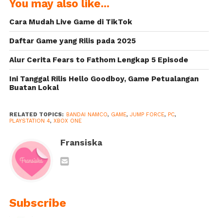
You may also like...
Akan Dukung
Segera Masuki
Cross-Platform
Tahap Beta
Cara Mudah Live Game di TikTok
Play dan Tanpa
Season Pass
Daftar Game yang Rilis pada 2025
Alur Cerita Fears to Fathom Lengkap 5 Episode
Ini Tanggal Rilis Hello Goodboy, Game Petualangan
Buatan Lokal
RELATED TOPICS:
BANDAI NAMCO
,
GAME
,
JUMP FORCE
,
PC
,
PLAYSTATION 4
,
XBOX ONE
Fransiska
Subscribe