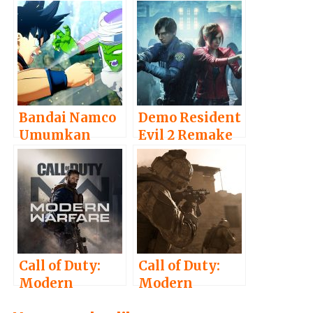
Bandai Namco
Demo Resident
Umumkan
Evil 2 Remake
Game Terbaru,
Telah
Dragon Ball
Dimainkan
Game – Project
Lebih dari 1
Z
Juta Orang
Call of Duty:
Call of Duty:
Modern
Modern
Warfare 2019
Warfare Reboot