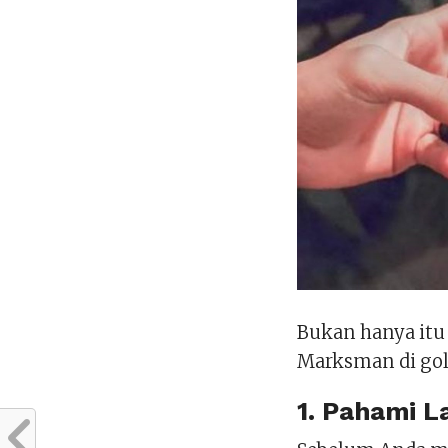
Bukan hanya itu 
Marksman di gold
1. Pahami 