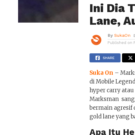
Ini Dia
Lane, A
By
SukaOn
Published on
SHARE
Suka On
– Marks
di Mobile Legend
hyper carry atau
Marksman sangat
bermain agresif 
gold lane yang b
Apa Itu He