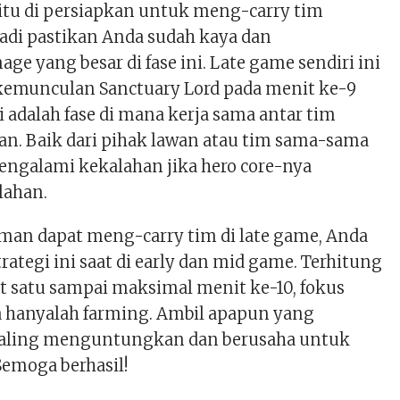
tu di persiapkan untuk meng-carry tim
jadi pastikan Anda sudah kaya dan
 yang besar di fase ini. Late game sendiri ini
 kemunculan Sanctuary Lord pada menit ke-9
ni adalah fase di mana kerja sama antar tim
an. Baik dari pihak lawan atau tim sama-sama
engalami kekalahan jika hero core-nya
lahan.
man dapat meng-carry tim di late game, Anda
rategi ini saat di early dan mid game. Terhitung
t satu sampai maksimal menit ke-10, fokus
 hanyalah farming. Ambil apapun yang
aling menguntungkan dan berusaha untuk
Semoga berhasil!