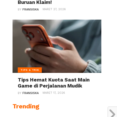
Buruan Klaim!
MARET 27, 2026
BY
FRANSISKA
TIPS & TRIK
Tips Hemat Kuota Saat Main
Game di Perjalanan Mudik
MARET 17, 2026
BY
FRANSISKA
Trending