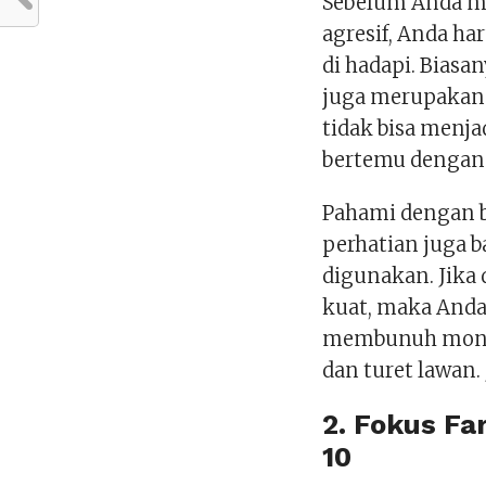
Sebelum Anda m
agresif, Anda ha
di hadapi. Biasan
juga merupakan 
tidak bisa menj
bertemu dengan 
Pahami dengan b
perhatian juga b
digunakan. Jika
kuat, maka Anda
membunuh monst
dan turet lawan.
2. Fokus F
10