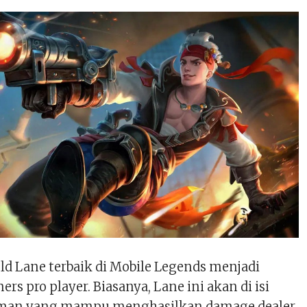
ld Lane terbaik di Mobile Legends menjadi
rs pro player. Biasanya, Lane ini akan di isi
sman yang mampu menghasilkan damage dealer