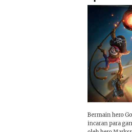
Bermain hero Go
incaran para game
oleh hero Mark