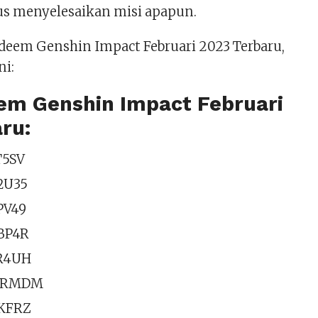
rus menyelesaikan misi apapun.
eem Genshin Impact Februari 2023 Terbaru,
ni:
em Genshin Impact Februari
ru:
T5SV
2U35
PV49
BP4R
R4UH
YRMDM
KFRZ