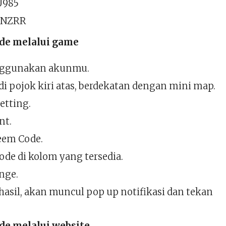
U985
5NZRR
de melalui game
ggunakan akunmu.
l di pojok kiri atas, berdekatan dengan mini map.
etting.
nt.
eem Code.
de di kolom yang tersedia.
nge.
rhasil, akan muncul pop up notifikasi dan tekan
de melalui website