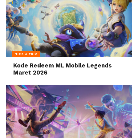
TIPS & TRIK
Kode Redeem ML Mobile Legends
Maret 2026