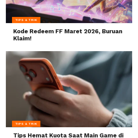
TIPS & TRIK
Kode Redeem FF Maret 2026, Buruan
Klaim!
TIPS & TRIK
Tips Hemat Kuota Saat Main Game di