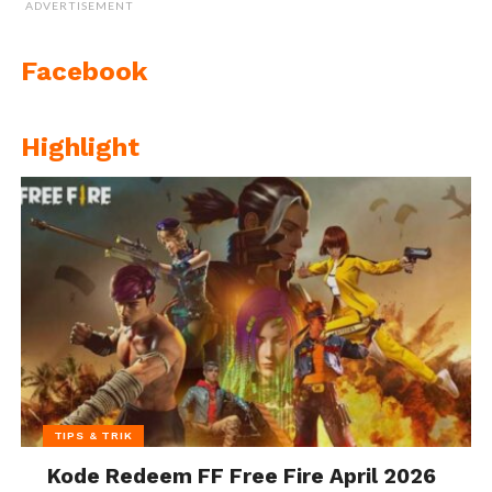
ADVERTISEMENT
Facebook
Highlight
TIPS & TRIK
Kode Redeem FF Free Fire April 2026