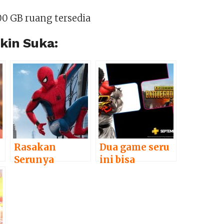
0 GB ruang tersedia
in Suka:
Rasakan
Dua game seru
Serunya
ini bisa
t
Menjadi
dimainkan
Spider-Man di
gratis bagi
5 Game Ini
pelanggan PS
Plus bulan
September!