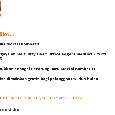
s
e
ike...
,
Rilis Mortal Kombat 1
i
gaya anime Guilty Gear: Strive segera meluncur 2021,
5
ukkan sebagai Petarung Baru Mortal Kombat 11
isa dimainkan gratis bagi pelanggan PS Plus bulan
HTING
,
MORTAL KOMBAT 1
,
NETHERREALM STUDIOS
ransiska