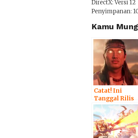
DirectX: Versi 12
Penyimpanan: 10
Kamu Mungk
Catat! Ini
Tanggal Rilis
Mortal Komba
1