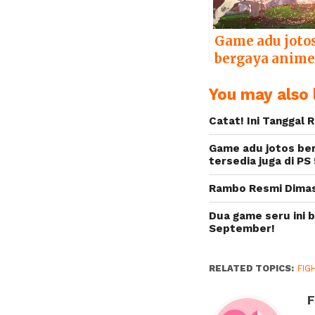
Game adu joto
bergaya anim
Guilty Gear:
You may also l
Strive segera
meluncur 2021
Catat! Ini Tanggal 
tersedia juga d
PS 5
Game adu jotos ber
tersedia juga di PS 
Rambo Resmi Dimas
Dua game seru ini b
September!
RELATED TOPICS:
FIG
F