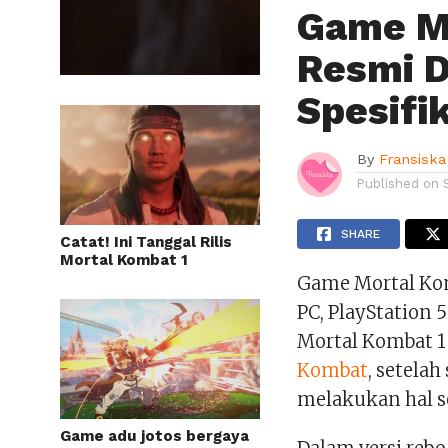
Game Mo
Resmi Di
Spesifi
By
Fransiska
Published on
SHARE
Catat! Ini Tanggal Rilis
Mortal Kombat 1
Game Mortal Kom
PC, PlayStation 5
Mortal Kombat 1
Kombat
, setela
melakukan hal s
Game adu jotos bergaya