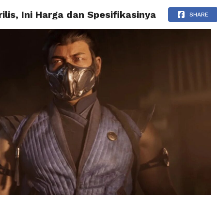
is, Ini Harga dan Spesifikasinya
BERITA
TIPS & TRIK
REVIEW
PRESS RELEASE
SHARE