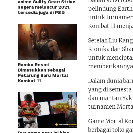
Dalam versi rebo
anime Guilty Gear: Strive
segera meluncur 2021,
pelindung Earth
tersedia juga di PS 5
untuk turnamen 
Kombat 11 menja
Setelah Liu Kan
Kronika dan Sha
untuk menciptak
Rambo Resmi
memberikannya 
Dimasukkan sebagai
Petarung Baru Mortal
Dalam dunia bar
Kombat 11
yang di semesta 
dan mantan Yaku
turnamen Morta
Game Mortal Komb
berbagai toko g