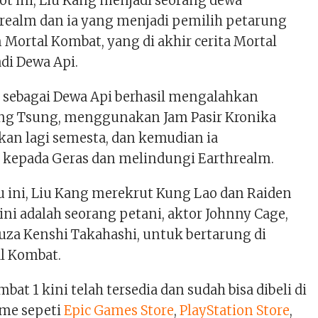
ot ini, Liu Kang menjadi seorang dewa
realm dan ia yang menjadi pemilih petarung
Mortal Kombat, yang di akhir cerita Mortal
di Dewa Api.
g sebagai Dewa Api berhasil mengalahkan
ng Tsung, menggunakan Jam Pasir Kronika
an lagi semesta, dan kemudian ia
kepada Geras dan melindungi Earthrealm.
u ini, Liu Kang merekrut Kung Lao dan Raiden
ini adalah seorang petani, aktor Johnny Cage,
za Kenshi Takahashi, untuk bertarung di
l Kombat.
at 1 kini telah tersedia dan sudah bisa dibeli di
ame sepeti
Epic Games Store
,
PlayStation Store
,