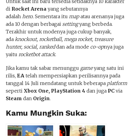
Untuk saat ini baru tersedia setidaknya 10 karakter
di
Rocket Arena
yang sebutannya
adalah
hero.
Sementara itu
map
atau arenanya juga
ada 10 dengan berbagai
setting
yang berbeda.
Terakhir untuk modenya juga cukup banyak,
ada
knockout, rocketball, mega rocket, treasure
hunter, social, ranked
dan ada mode
co-op
nya juga
yaitu
rocketbot attack
.
Jika kamu tak sabar menunggu
game
yang satu ini
rilis,
EA
telah mempersiapkan perilisannya pada
tanggal 14 Juli mendatang untuk beberapa
platform
seperti
Xbox One, PlayStation 4
dan juga
PC
via
Steam
dan
Origin
.
Kamu Mungkin Suka: