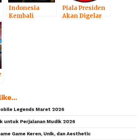
Indonesia
Piala Presiden
Kembali
Akan Digelar
Menjadi Tuan
Kembali,
Rumah MSC
Mobile
2018,
Legends Tidak
Kompetisi
Lagi
Bergengsi
Dipertandingkan
Mobile
Legends
e
ike...
i
obile Legends Maret 2026
k untuk Perjalanan Mudik 2026
ame Game Keren, Unik, dan Aesthetic