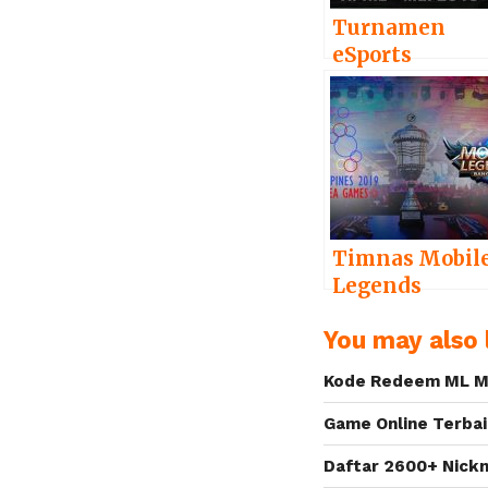
Turnamen
eSports
Indonesia
Garuda Cup
2018 Siap
Digelar
Timnas Mobil
Legends
Indonesia
You may also l
Gagal Raih
Medali Emas d
Kode Redeem ML M
SEA Games
2019
Game Online Terbai
Daftar 2600+ Nickn