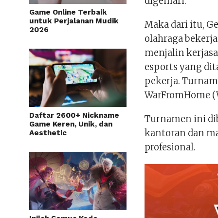
digemari.
Game Online Terbaik
untuk Perjalanan Mudik
Maka dari itu, G
2026
olahraga bekerj
menjalin kerja
esports yang di
pekerja. Turna
WarFromHome (WF
Daftar 2600+ Nickname
Turnamen ini di
Game Keren, Unik, dan
kantoran dan m
Aesthetic
profesional.