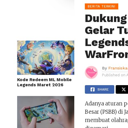
BERITA TERKINI
Dukung 
Gelar T
Legends
WarFr
By
Fransiska
Published on
Kode Redeem ML Mobile
Legends Maret 2026
SHARE
Adanya aturan p
Besar (PSBB) di J
membuat olahrag