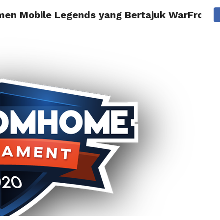
amen Mobile Legends yang Bertajuk WarFrom
BERITA
TIPS & TRIK
REVIEW
PRESS RELEASE