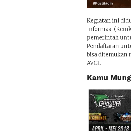
Kegiatan ini di
Informasi (Kem
pemerintah unt
Pendaftaran unt
bisa ditemukan m
AVGI.
Kamu Mungk