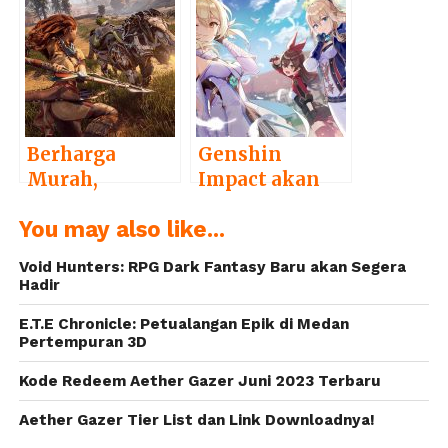
Trailer Baru,
Terbaru “The
Perlihatkan
King of
Sosok
Fighters
“Silvermane”
Allstar”
Berharga
Genshin
Murah,
Impact akan
Horizon Zero
Luncurkan
You may also like...
Dawn
Fitur Bercocok
Tentukan
Tanam
Void Hunters: RPG Dark Fantasy Baru akan Segera
Tanggal
Hadir
Rilisnya di PC
E.T.E Chronicle: Petualangan Epik di Medan
Pertempuran 3D
Kode Redeem Aether Gazer Juni 2023 Terbaru
Aether Gazer Tier List dan Link Downloadnya!