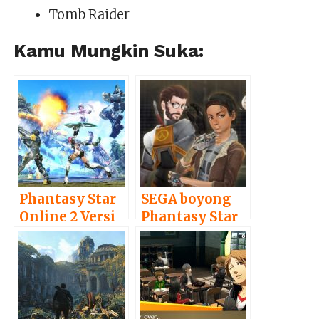
Tomb Raider
Kamu Mungkin Suka:
Phantasy Star
SEGA boyong
Online 2 Versi
Phantasy Star
Barat akan
Online 2 ke
Resmi Hadir di
Steam bulan
PC Minggu
depan!
Depan