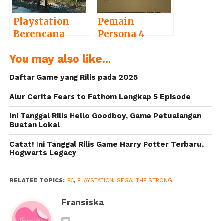
Playstation
Pemain
Berencana
Persona 4
Rilis Lebih
Golden di PC
You may also like...
Banyak Game-
Tembus Angka
game
500 Ribu
Daftar Game yang Rilis pada 2025
Eksklusifnya
di PC
Alur Cerita Fears to Fathom Lengkap 5 Episode
Ini Tanggal Rilis Hello Goodboy, Game Petualangan
Buatan Lokal
Catat! Ini Tanggal Rilis Game Harry Potter Terbaru,
Hogwarts Legacy
RELATED TOPICS:
PC
,
PLAYSTATION
,
SEGA
,
THE STRONG
Fransiska