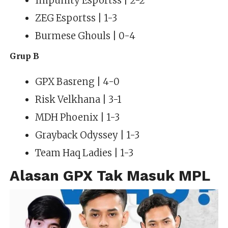
Impunity Esportss | 2-2
ZEG Esportss | 1-3
Burmese Ghouls | 0-4
Grup B
GPX Basreng | 4-0
Risk Velkhana | 3-1
MDH Phoenix | 1-3
Grayback Odyssey | 1-3
Team Haq Ladies | 1-3
Alasan GPX Tak Masuk MPL