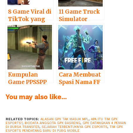
8 Game Viral di
11 Game Truck
TikTok yang
Simulator
Wajib Anda
Android
Coba
Terbaik
Kumpulan
Cara Membuat
Game PPSSPP
Spasi Nama FF
Ringan Paling
Gratis 2022
You may also like...
Seru
RELATED TOPICS:
ALASAN GPX TAK MASUK MPL
,
APA ITU TIM GPX
ESPORTS?
,
BIODATA ANGGOTA GPX BASRENG
,
GPX DATANGKAN 4 PEMAIN
DI BURSA TRANSFER
,
SEJARAH TERBENTUKNYA GPX ESPORTS
,
TIM GPX
ESPORTS PENDATANG BARU DI PUBG MOBILE