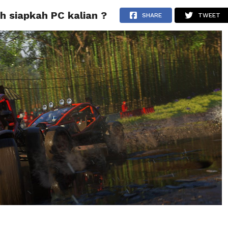
h siapkah PC kalian ?
BERITA
TIPS & TRIK
REVIEW
PRESS RELEASE
SHARE
TWEET