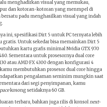
elalu menghadirkan visual yang memukau,
mpur dan kotoran-kotoran yang menmpel di
 bersatu padu menghasilkan visual yang indah
g.
ya ini, spesifikasi Dirt 5 untuk PC ternyata lebih
u gratis. Untuk sekedar bisa memainkan Dirt 5
tuhkan kartu grafis minimal Nvidia GTX 970
480. Sementara untuk prosesornya dual core
 2130 atau AMD FX 4300 dengan konfigurasi 4
a kamu membutuhkan prosesor dual core hingga
endapatkan pengalaman seminim mungkin saat
 Sementara dari segi penyimpanan, kamu
space
kosong setidaknya 60 GB.
uaran terbaru, bahkan juga rilis di konsol
next-