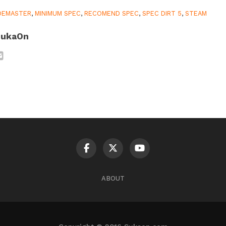
DEMASTER
,
MINIMUM SPEC
,
RECOMEND SPEC
,
SPEC DIRT 5
,
STEAM
SukaOn
ABOUT