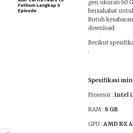
Alur Cerita Fears to
gen
, ukuran 60 
Fathom Lengkap 5
bersahabat untu
Episode
Butuh kesabaran
download.
Berikut spesifik
:
Spesifikasi mi
Prosesor :
Intel 
RAM :
8 GB
GPU :
AMD RX 4