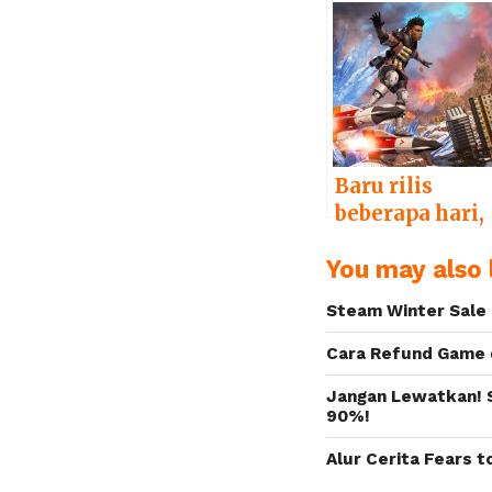
Steam Berika
Ribuan Game
dengan Harga
Miring
Baru rilis
beberapa hari,
Apex Legends
You may also l
di Steam
tembus lebih
Steam Winter Sale 
dari 100 ribu
pemain
Cara Refund Game 
Jangan Lewatkan! 
90%!
Alur Cerita Fears 