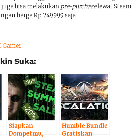
 juga bisa melakukan
pre-purchase
lewat Steam
ngan harga Rp 249.999 saja.
C Gamer
in Suka:
n
Siapkan
Humble Bundle
Dompetmu,
Gratiskan