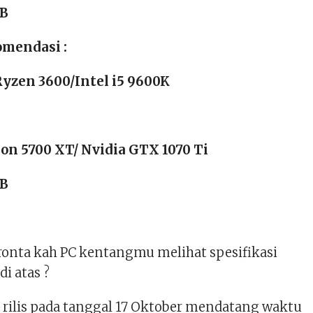
GB
omendasi :
zen 3600/Intel i5 9600K
n 5700 XT/ Nvidia GTX 1070 Ti
GB
onta kah PC kentangmu melihat spesifikasi
i atas ?
n rilis pada tanggal 17 Oktober mendatang waktu