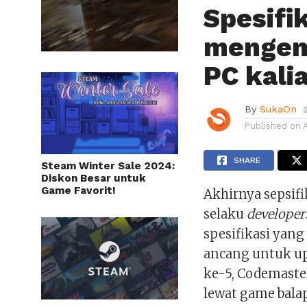
Spesifik
mengem
PC kali
By
SukaOn
Published on
SHARE
Steam Winter Sale 2024:
Diskon Besar untuk
Game Favorit!
Akhirnya sepsifi
selaku
developer
spesifikasi yan
ancang untuk up
ke-5, Codemast
lewat game balap