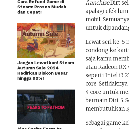
Cara Refund Game di
franchise
Dirt s
Steam: Proses Mudah
apalagi efek lu
dan Cepat!
mobil. Semuanya
untuk dipandan
Lewat seri ke-5 n
condong ke kart
saja kamu membu
Jangan Lewatkan! Steam
atau Radeon RX 
Autumn Sale 2024
Hadirkan Diskon Besar
seperti Intel i3
hingga 90%!
core. Setidakny
4 core untuk m
bermain Dirt 5.
membutuhkan
Sebagai game kel