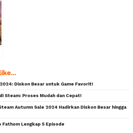
n
Steam Summer
Ashes of the
Sale Akan
Singularity:
Segera
Escalation
Dimulai!
dalam Waktu
Terbatas
ike...
2024: Diskon Besar untuk Game Favorit!
di Steam: Proses Mudah dan Cepat!
Steam Autumn Sale 2024 Hadirkan Diskon Besar hingga
to Fathom Lengkap 5 Episode