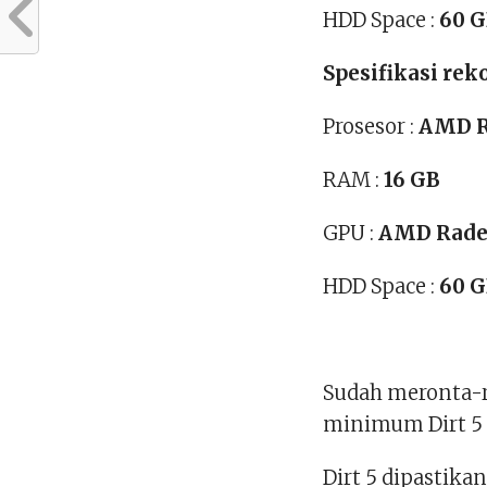
HDD Space :
60 
Spesifikasi rek
Prosesor :
AMD Ry
RAM :
16 GB
GPU :
AMD Radeo
HDD Space :
60 
Sudah meronta-r
minimum Dirt 5 d
Dirt 5 dipastika