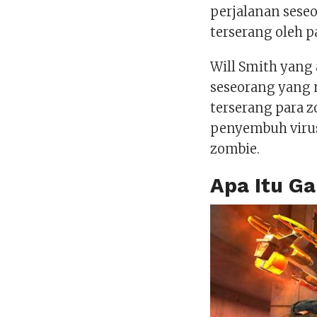
perjalanan sese
terserang oleh p
Will Smith yang 
seseorang yang 
terserang para 
penyembuh virus
zombie.
Apa Itu G