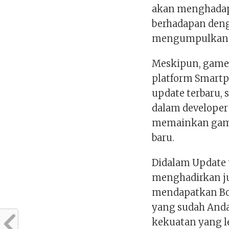
akan menghadap
berhadapan deng
mengumpulkan p
Meskipun, game i
platform Smartph
update terbaru, 
dalam developer
memainkan game
baru.
Didalam Update 
menghadirkan j
mendapatkan Bo
yang sudah Anda
kekuatan yang l