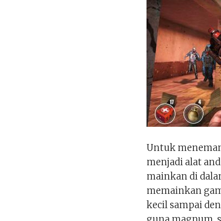
Untuk menemani
menjadi alat and
mainkan di dala
memainkan game 
kecil sampai de
guna magnum, s