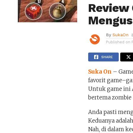
Review
Mengus
By
SukaOn
Published on
SHARE
Suka On
– Game 
favorit game–ga
Untuk game ini 
bertema zombie 
Anda pasti menge
Keduanya adalah 
Nah, di dalam ke