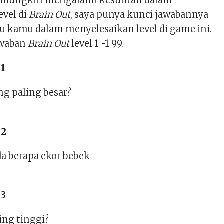
 mungkin mengalami kesulitan dalam
evel di
Brain Out
, saya punya kunci jawabannya
kamu dalam menyelesaikan level di game ini.
awaban
Brain Out
level 1 -1 99.
 1
ng paling besar?
 2
da berapa ekor bebek
 3
ling tinggi?