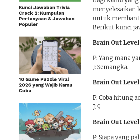
Bagi kamu yang
Kunci Jawaban Trivia
menyelesaikan l
Crack 2: Kumpulan
untuk membantu 
Pertanyaan & Jawaban
Populer
Berikut kunci j
Brain Out Level
P: Yang mana ya
J: Semangka.
10 Game Puzzle Viral
Brain Out Level
2026 yang Wajib Kamu
Coba
P: Coba hitung a
J: 9
Brain Out Level
P: Siapa yang pa