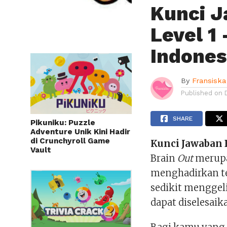
Kunci J
Level 1
Indones
By
Fransiska
Published on
SHARE
Pikuniku: Puzzle
Adventure Unik Kini Hadir
di Crunchyroll Game
Kunci Jawaban B
Vault
Brain
Out
merupa
menghadirkan t
sedikit menggelit
dapat diselesaik