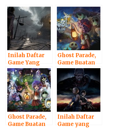
Inilah Daftar
Ghost Parade,
Game Yang
Game Buatan
Bakal Hadir di
Indonesia
Bulan Agustus
yang Akan
2017
Segera Rilis di
PS4, Switch,
dan PC
Ghost Parade,
Inilah Daftar
Game Buatan
Game yang