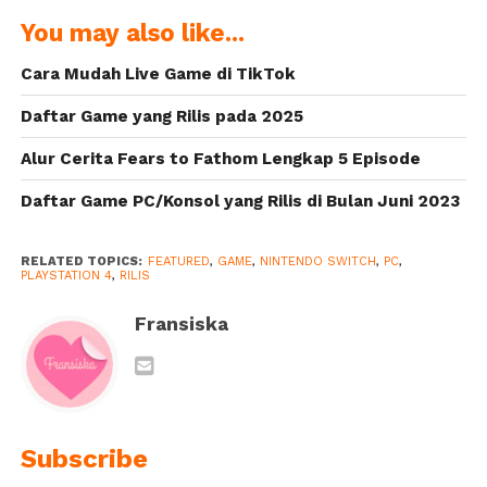
Indonesia Siap
akan Rilis di
You may also like...
Rilis Hallowen
Tahun 2020
Ini
Cara Mudah Live Game di TikTok
Daftar Game yang Rilis pada 2025
Alur Cerita Fears to Fathom Lengkap 5 Episode
Daftar Game PC/Konsol yang Rilis di Bulan Juni 2023
RELATED TOPICS:
FEATURED
,
GAME
,
NINTENDO SWITCH
,
PC
,
PLAYSTATION 4
,
RILIS
Fransiska
Subscribe