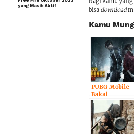
Free Fire Oktober 2023
Bagi kamu yang
yang Masih Aktif
bisa
download
me
Kamu Mungk
PUBG Mobile
Bakal
Kolaborasi
dengan
Resident Evil 
Remake