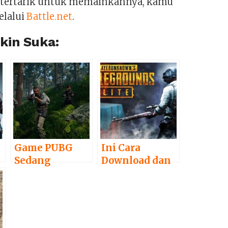
 tertarik untuk memainkannya, kamu
lalui
Battle.net
.
in Suka:
Game PUBG
Ini Cara
Sedang
Download dan
Lakukan Uji
Install PUBG
Coba Map Baru
Lite di PC
2