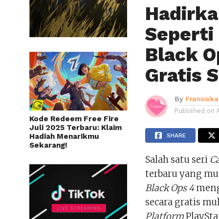
Hadirka
Seperti
Black O
Gratis 
By
Fransiska
Published on
Kode Redeem Free Fire
Juli 2025 Terbaru: Klaim
Hadiah Menarikmu
SHARE
Sekarang!
Salah satu seri
Ca
terbaru yang mu
Black Ops 4
meng
secara gratis mu
Platform
PlaySta