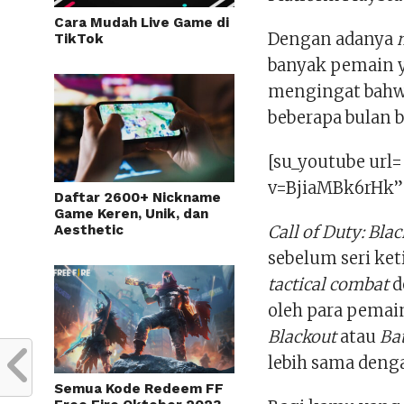
Cara Mudah Live Game di
Dengan adanya
m
TikTok
banyak pemain y
mengingat bah
beberapa bulan b
[su_youtube url
v=BjiaMBk6rHk”
Daftar 2600+ Nickname
Game Keren, Unik, dan
Aesthetic
Call of Duty: Bla
sebelum seri ket
tactical combat
d
oleh para pemain
Blackout
atau
Ba
lebih sama deng
Semua Kode Redeem FF