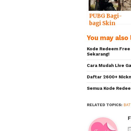
PUBG Bagi-
bagi Skin
Gratis Horizo
You may also l
Zero Dawn, Ini
Caranya!
Kode Redeem Free F
Sekarang!
Cara Mudah Live G
Daftar 2600+ Nickn
Semua Kode Redeem
RELATED TOPICS:
BAT
F