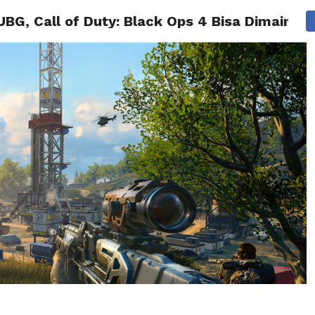
BG, Call of Duty: Black Ops 4 Bisa Dimainkan
BERITA
TIPS & TRIK
REVIEW
PRESS RELEASE