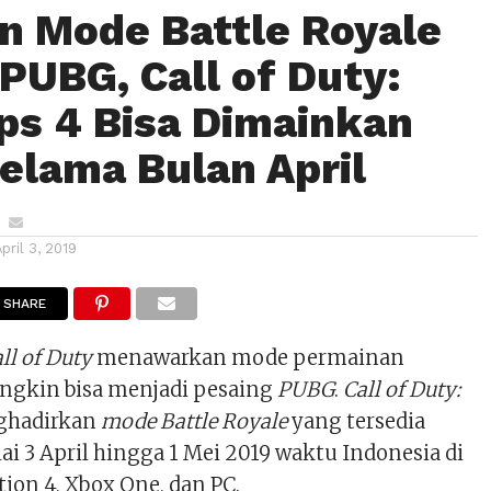
n Mode Battle Royale
 PUBG, Call of Duty:
ps 4 Bisa Dimainkan
Selama Bulan April
April 3, 2019
SHARE
ll of Duty
menawarkan mode permainan
ngkin bisa menjadi pesaing
PUBG
.
Call of Duty:
hadirkan
mode
Battle Royale
yang tersedia
lai 3 April hingga 1 Mei 2019 waktu Indonesia di
tion 4, Xbox One, dan PC.