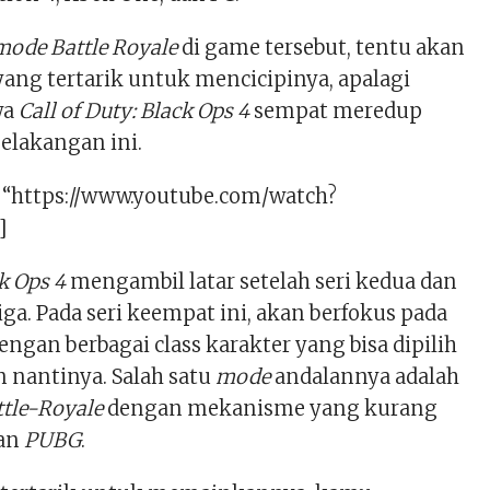
ode Battle Royale
di game tersebut, tentu akan
ang tertarik untuk mencicipinya, apalagi
wa
Call of Duty: Black Ops 4
sempat meredup
elakangan ini.
= “https://www.youtube.com/watch?
]
ck Ops 4
mengambil latar setelah seri kedua dan
iga. Pada seri keempat ini, akan berfokus pada
engan berbagai class karakter yang bisa dipilih
 nantinya. Salah satu
mode
andalannya adalah
ttle-Royale
dengan mekanisme yang kurang
an
PUBG
.