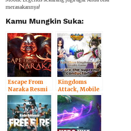
merasakannya!
Kamu Mungkin Suka:
Escape From
Kingdoms
Naraka Resmi
Attack, Mobile
Rilis di Steam,
RPG Baru dari
Tawarkan
Digging Games
Harga Spesial
Network Baru
untuk Gamer
Saja Rilis
Indonesia