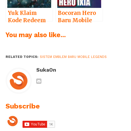
Yuk Klaim
Bocoran Hero
Kode Redeem
Baru Mobile
Free Fire Juni
Legends Ixia
You may also like...
2023 Terbaru
2023, Kapan
Sekarang Juga!
Dirilis?
RELATED TOPICS:
SISTEM EMBLEM BARU MOBILE LEGENDS
SukaOn
Subscribe