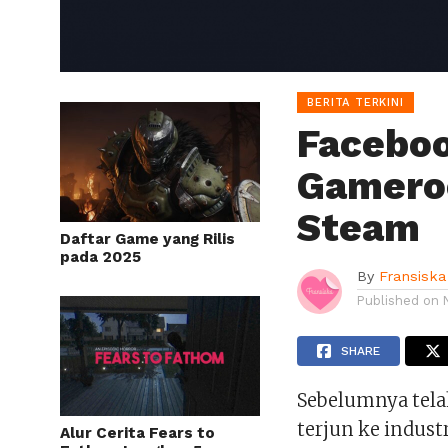
BERITA TERKINI
Facebo
Gamero
Steam
Daftar Game yang Rilis
pada 2025
By
Fransiska
Published on
SHARE
Sebelumnya tela
terjun ke indust
Alur Cerita Fears to