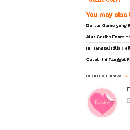
Island, Game
You may also l
Mirip Harvest
Moon Buatan
Daftar Game yang R
Lokal
Alur Cerita Fears 
Ini Tanggal Rilis 
Catat! Ini Tanggal
RELATED TOPICS:
FA
F