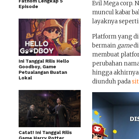
Fathom Lengkap 5
Evil Mega corp.
Episode
muncul kabar ba
layaknya seperti
Platform yang 
bermain
game
di
membuat platfor
Ini Tanggal Rilis Hello
perubahan nama 
Goodboy, Game
hingga akhirnya
Petualangan Buatan
Lokal
diunduh pada
si
Catat! Ini Tanggal Rilis
Game Harry Potter