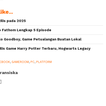
ike...
ilis pada 2025
to Fathom Lengkap 5 Episode
Hello Goodboy, Game Petualangan Buatan Lokal
 Rilis Game Harry Potter Terbaru, Hogwarts Legacy
CEBOOK
,
GAMEROOM
,
PC
,
PLATFORM
ransiska