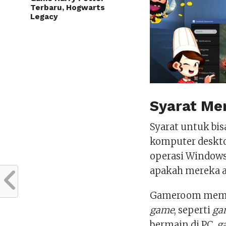
Terbaru, Hogwarts
Legacy
Syarat M
Syarat untuk b
komputer deskt
operasi Windows 
apakah mereka ak
Gameroom memili
game
, seperti
ga
bermain di PC,
g