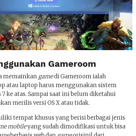
enggunakan Gameroom
isa memainkan
game
di Gameroom ialah
op atau laptop harus menggunakan sistem
7 ke atas. Sampai saat ini belum diketahui
an merilis versi OS X atau tidak.
ki tempat khusus yang berisi berbagai jenis
me mobile
yang sudah dimodifikasi untuk bisa
ame
berbasis web dan
game
orisinil dari