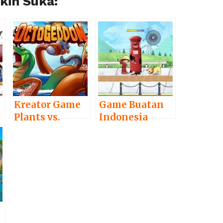
in Suka:
:
Kreator Game
Game Buatan
Plants vs.
Indonesia
Zombies Bakal
“Hello
Merilis Game
Goodboy” Siap
Baru Berjudul
Meluncur di
Octogeddon
Steam