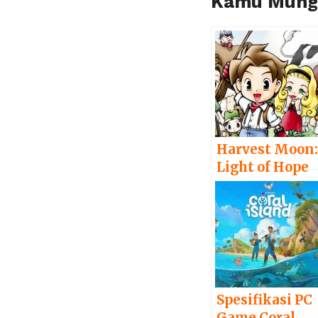
Kamu Mungk
Harvest Moon
Light of Hope
Akan Hadir di
PS4, PC, dan
Switch
Spesifikasi PC
Game Coral