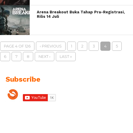
Arena Breakout Buka Tahap Pra-Registrasi,
Rilis 14 Juli
PAGE 4 OF 126
‹ PREVIOUS
1
2
3
4
5
6
7
8
NEXT ›
LAST »
Subscribe