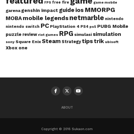
featured
game
free fire
game mobile
FPS
MMORPG
guide
ios
genshin impact
garena
netmarble
mobile legends
MOBA
nintendo
PC
PUBG Mobile
PlayStation 4
nintendo switch
PS4
ps5
RPG
simulation
puzzle
review
simulasi
riot games
Steam
tips
trik
Strategy
Square Enix
ubisoft
sony
Xbox one
ABOUT
Copyright © 2016 Sukaon.com