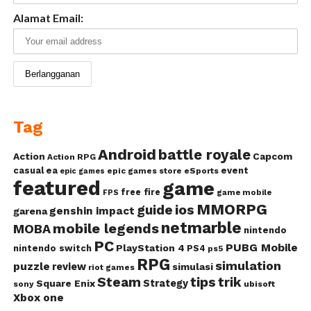
Alamat Email:
Tag
Android
battle royale
Action
Capcom
Action RPG
casual
ea
event
epic games store
eSports
epic games
featured
game
free fire
game mobile
FPS
MMORPG
guide
ios
genshin impact
garena
netmarble
mobile legends
MOBA
nintendo
PC
PUBG Mobile
PlayStation 4
nintendo switch
PS4
ps5
RPG
simulation
puzzle
review
simulasi
riot games
Steam
tips
trik
Strategy
Square Enix
ubisoft
sony
Xbox one