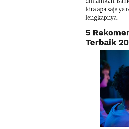
dimainkan. Bahk
kira apa saja ya
lengkapnya.
5 Rekomen
Terbaik 2