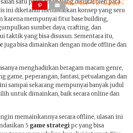
 salah satu permainan yang disukai oleh para
false;" title="Pin This Post">
is ini diketahui menawarkan konsep yang seru
 karena mempunyai fitur base building,
gumpulkan sumber daya, crafting, dan
i taktik yang bisa disusun. Sementara itu,
pc
juga bisa dimainkan dengan mode offline dan
biasanya menghadirkan beragam macam genre,
ing game, peperangan, fantasi, petualangan dan
s ini sampai sekarang mempunyai banyak judul
ilih untuk dimainkan, baik secara online dan
ingin memainkannya secara offline, ulasan ini
ndasikan 5
game strategi
pc yang bisa