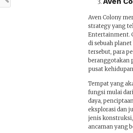
Aven Co
Aven Colony mer
strategy yang t
Entertainment.
di sebuah planet
tersebut, para 
beranggotakan 
pusat kehidupan
Tempat yang aka
fungsi mulai da
daya, penciptaa
eksplorasi dan j
jenis konstruks
ancaman yang be