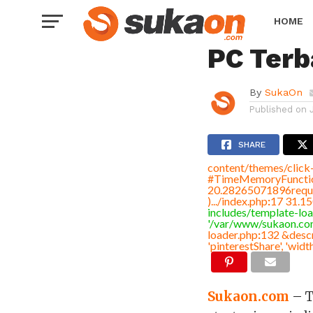
BERITA TERKINI
5 Rekom
HOME
PC Terb
By
SukaOn
Published on
SHARE
content/themes/click
#TimeMemoryFunction
20.28265071896requ
).../index.php
:
17 31.1
includes/template-lo
'/var/www/sukaon.co
loader.php
:
132 &descr
'pinterestShare', 'wid
Sukaon.com
– T