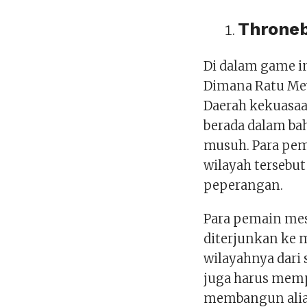
Throneb
Di dalam game i
Dimana Ratu Meve
Daerah kekuasaa
berada dalam bah
musuh. Para pe
wilayah tersebu
peperangan.
Para pemain mes
diterjunkan ke
wilayahnya dari 
juga harus memp
membangun ali