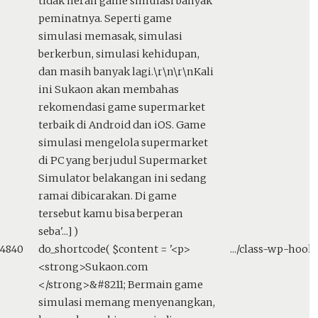
tidak heran game simulasi banyak
peminatnya. Seperti game
simulasi memasak, simulasi
berkerbun, simulasi kehidupan,
dan masih banyak lagi.\r\n\r\nKali
ini Sukaon akan membahas
rekomendasi game supermarket
terbaik di Android dan iOS. Game
simulasi mengelola supermarket
di PC yang berjudul Supermarket
Simulator belakangan ini sedang
ramai dibicarakan. Di game
tersebut kamu bisa berperan
seba'...]
)
24840
do_shortcode(
$content =
'<p>
.../class-wp-hook
<strong>Sukaon.com
</strong>&#8211; Bermain game
simulasi memang menyenangkan,