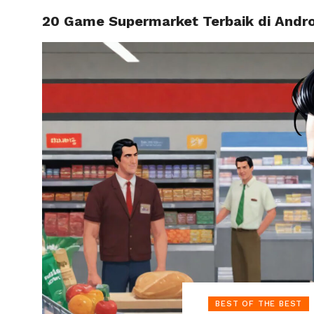
20 Game Supermarket Terbaik di Andro
HOME
BEST OF THE BEST