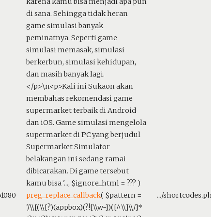
karena kamu bisa menjadi apa pun
di sana. Sehingga tidak heran
game simulasi banyak
peminatnya. Seperti game
simulasi memasak, simulasi
berkerbun, simulasi kehidupan,
dan masih banyak lagi.
</p>\n<p>Kali ini Sukaon akan
membahas rekomendasi game
supermarket terbaik di Android
dan iOS. Game simulasi mengelola
supermarket di PC yang berjudul
Supermarket Simulator
belakangan ini sedang ramai
dibicarakan. Di game tersebut
kamu bisa '...
,
$ignore_html =
??? )
51080
preg_replace_callback
(
$pattern =
.../shortcodes.php
'/\\[(\\[?)(appbox)(?![\\w-])([^\\]\\/]*