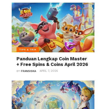
r.php
:
19
er.php
:
132
TIPS & TRIK
Panduan Lengkap Coin Master
+ Free Spins & Coins April 2026
.php
:
256
APRIL 7, 2026
BY
FRANSISKA