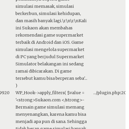
simulasi memasak, simulasi
berkerbun, simulasi kehidupan,
dan masih banyak lagi.\r\n\r\nKali
ini Sukaon akan membahas
rekomendasi game supermarket
terbaik di Android dan iOS. Game
simulasi mengelola supermarket
di PC yang berjudul Supermarket
Simulator belakangan ini sedang
ramai dibicarakan. Di game
tersebut kamu bisa berperan seba'...
)
59920
WP_Hook->apply_filters(
$value =
.../plugin.php
:
205
'<strong>Sukaon.com </strong>-
Bermain game simulasi memang
menyenangkan, karena kamu bisa
menjadi apa pun di sana. Sehingga
tidak heran game simulasi banyak