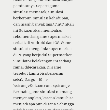
peminatnya. Seperti game
simulasi memasak, simulasi
berkerbun, simulasi kehidupan,
dan masih banyak lagi.\r\n\r\nKali
ini Sukaon akan membahas
rekomendasi game supermarket
terbaik di Android dan iOS. Game
simulasi mengelola supermarket
di PC yang berjudul Supermarket
Simulator belakangan ini sedang
ramai dibicarakan. Di game
tersebut kamu bisa berperan
seba'...
,
$args =
[0 =>
'<strong>Sukaon.com </strong>-
Bermain game simulasi memang
menyenangkan, karena kamu bisa
menjadi apa pun di sana. Sehingga