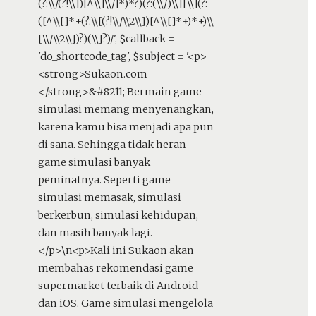
(?:\\/(?!\\])[^\\]\\/]*)*?)(?:(\\/)\\]|\\](?:
([^\\[]*+(?:\\[(?!\\/\\2\\])[^\\[]*+)*+)\\
[\\/\\2\\])?)(\\]?)/'
,
$callback =
'do_shortcode_tag'
,
$subject =
'<p>
<strong>Sukaon.com
</strong>&#8211; Bermain game
simulasi memang menyenangkan,
karena kamu bisa menjadi apa pun
di sana. Sehingga tidak heran
game simulasi banyak
peminatnya. Seperti game
simulasi memasak, simulasi
berkerbun, simulasi kehidupan,
dan masih banyak lagi.
</p>\n<p>Kali ini Sukaon akan
membahas rekomendasi game
supermarket terbaik di Android
dan iOS. Game simulasi mengelola