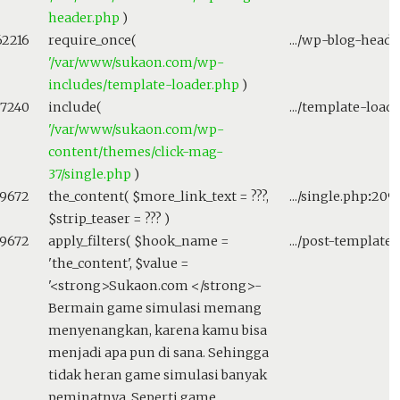
header.php
)
62216
require_once(
.../wp-blog-heade
'/var/www/sukaon.com/wp-
includes/template-loader.php
)
87240
include(
.../template-load
'/var/www/sukaon.com/wp-
content/themes/click-mag-
37/single.php
)
59672
the_content(
$more_link_text =
???,
.../single.php
:
209
$strip_teaser =
??? )
59672
apply_filters(
$hook_name =
.../post-template
'the_content'
,
$value =
'<strong>Sukaon.com </strong>-
Bermain game simulasi memang
menyenangkan, karena kamu bisa
menjadi apa pun di sana. Sehingga
tidak heran game simulasi banyak
peminatnya. Seperti game