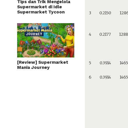
Tips dan Trik Mengelola
Supermarket di Idle
Supermarket Tycoon
3
0.2150
128
4
0.2177
128
[Review] Supermarket
5
0.3914
146
Mania Journey
6
0.3914
146