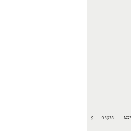
9
0.3938
147