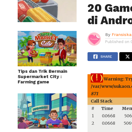
20 Gam
di Andr
By
Fransiska
Published on
SHARE
Tips dan Trik Bermain
( ! )
Supermarket City :
Warning: Tryi
Farming game
/var/www/sukaon.c
871
Call Stack
#
Time
Mem
1
0.0668
506
2
0.0668
506