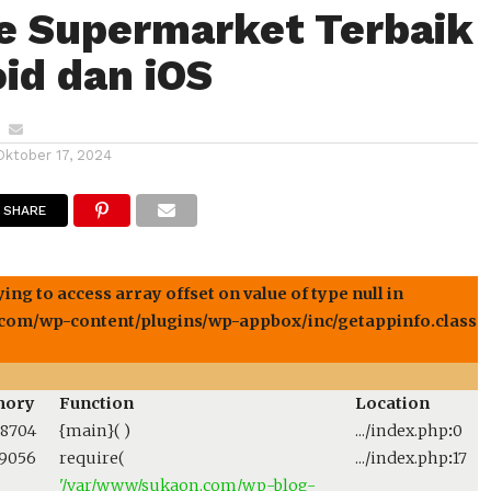
e Supermarket Terbaik
oid dan iOS
Oktober 17, 2024
SHARE
ng to access array offset on value of type null in
om/wp-content/plugins/wp-appbox/inc/getappinfo.class.p
ory
Function
Location
8704
{main}( )
.../index.php
:
0
9056
require(
.../index.php
:
17
'/var/www/sukaon.com/wp-blog-