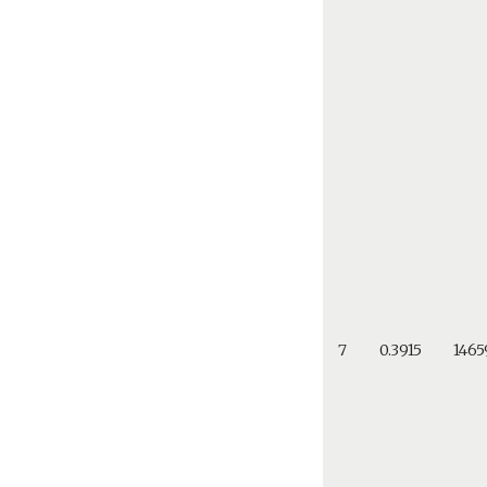
7
0.3915
146