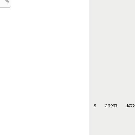
8
0.3935
147