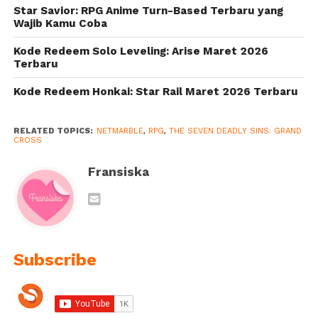
Star Savior: RPG Anime Turn-Based Terbaru yang
Wajib Kamu Coba
Kode Redeem Solo Leveling: Arise Maret 2026
Terbaru
Kode Redeem Honkai: Star Rail Maret 2026 Terbaru
RELATED TOPICS:
NETMARBLE
,
RPG
,
THE SEVEN DEADLY SINS: GRAND
CROSS
Fransiska
Subscribe