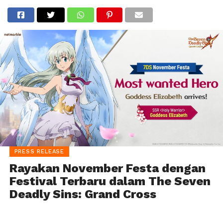
PRESS RELEASE
Rayakan November Festa dengan
Festival Terbaru dalam The Seven
Deadly Sins: Grand Cross