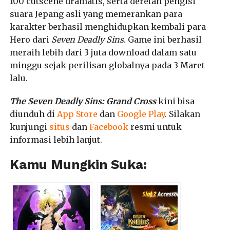
100 cutscene dramatis, serta deretan pengisi
suara Jepang asli yang memerankan para
karakter berhasil menghidupkan kembali para
Hero dari
Seven Deadly Sins
. Game ini berhasil
meraih lebih dari 3 juta download dalam satu
minggu sejak perilisan globalnya pada 3 Maret
lalu.
The Seven Deadly Sins: Grand Cross
kini bisa
diunduh di
App Store
dan
Google Play
. Silakan
kunjungi
situs
dan
Facebook
resmi untuk
informasi lebih lanjut.
Kamu Mungkin Suka: