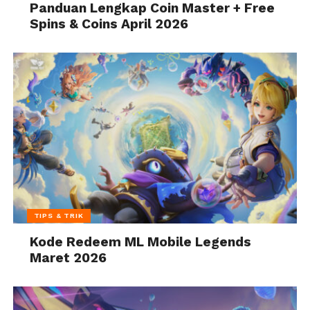
Panduan Lengkap Coin Master + Free
Spins & Coins April 2026
TIPS & TRIK
Kode Redeem ML Mobile Legends
Maret 2026