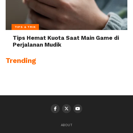
TIPS & TRIK
Tips Hemat Kuota Saat Main Game di
Perjalanan Mudik
Trending
ABOUT