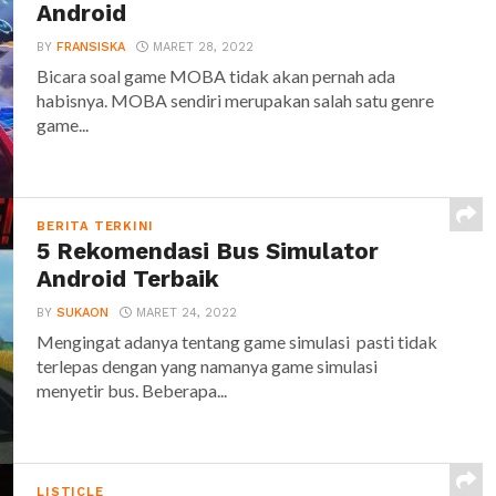
Android
BY
FRANSISKA
MARET 28, 2022
Bicara soal game MOBA tidak akan pernah ada
habisnya. MOBA sendiri merupakan salah satu genre
game...
BERITA TERKINI
5 Rekomendasi Bus Simulator
Android Terbaik
BY
SUKAON
MARET 24, 2022
Mengingat adanya tentang game simulasi pasti tidak
terlepas dengan yang namanya game simulasi
menyetir bus. Beberapa...
LISTICLE