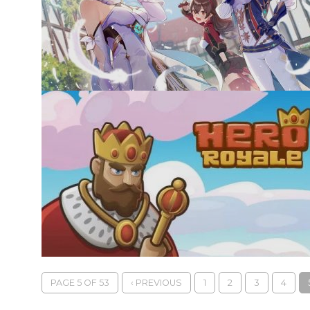
PAGE 5 OF 53
‹ PREVIOUS
1
2
3
4