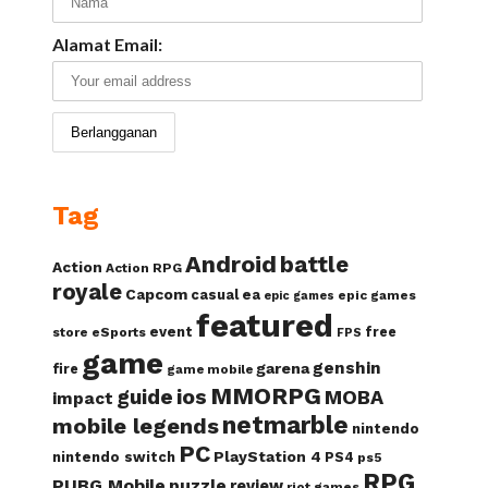
Alamat Email:
Tag
Android
battle
Action
Action RPG
royale
Capcom
casual
ea
epic games
epic games
featured
event
free
store
eSports
FPS
game
genshin
garena
fire
game mobile
MMORPG
guide
ios
MOBA
impact
netmarble
mobile legends
nintendo
PC
PlayStation 4
nintendo switch
PS4
ps5
RPG
PUBG Mobile
puzzle
review
riot games