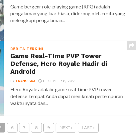
Game bergenr role-playing game (RPG) adalah
pengalaman yang luar biasa, didorong oleh cerita yang
melengkapi pengalaman...
BERITA TERKINI
Game Real-TIme PVP Tower
Defense, Hero Royale Hadir di
Android
BY
FRANSISKA
DESEMBER 8, 2021
Hero Royale adalahr game real-time PVP tower
defense tempat Anda dapat menikmati pertempuran
waktu nyata dan...
5
6
7
8
9
NEXT ›
LAST »