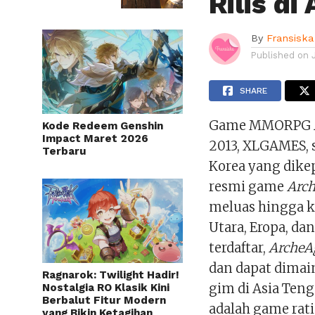
Rilis di
By
Fransiska
Published on
SHARE
Game MMORPG
Kode Redeem Genshin
Impact Maret 2026
2013, XLGAMES, 
Terbaru
Korea yang dikep
resmi game
Arc
meluas hingga k
Utara, Eropa, da
terdaftar,
ArcheA
dan dapat dimai
Ragnarok: Twilight Hadir!
gim di Asia Ten
Nostalgia RO Klasik Kini
Berbalut Fitur Modern
adalah game ra
yang Bikin Ketagihan