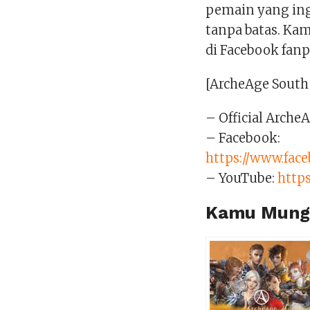
pemain yang in
tanpa batas. Ka
di Facebook fan
[ArcheAge South 
– Official Arche
– Facebook:
https://www.fa
– YouTube:
http
Kamu Mungk