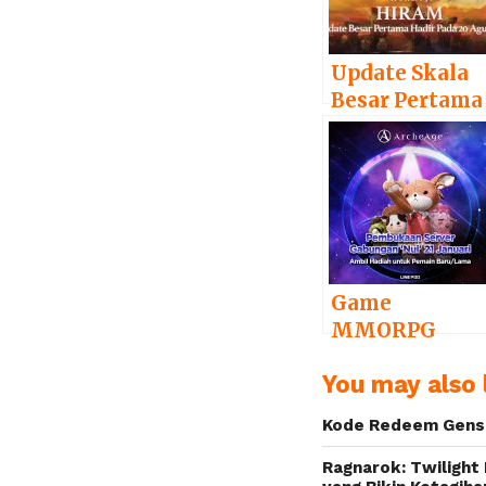
Update Skala
Besar Pertama
untuk
ArcheAge tela
Dirilis
Game
MMORPG
ArcheAge
You may also l
Luncurkan
Server Baru
Kode Redeem Gensh
dan Bagi-Bagi
Bonus Bagi
Ragnarok: Twilight 