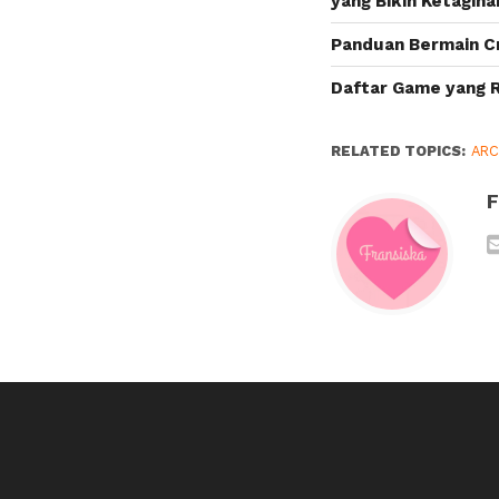
yang Bikin Ketagiha
Gamer
Panduan Bermain Cr
Daftar Game yang R
RELATED TOPICS:
AR
F