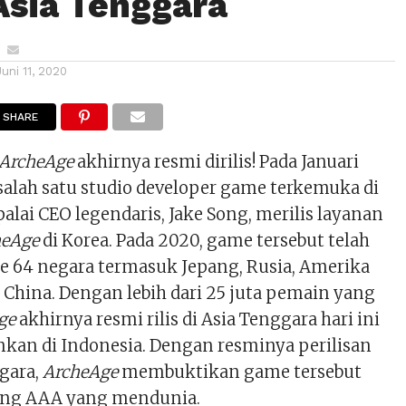
 Asia Tenggara
Juni 11, 2020
SHARE
ArcheAge
akhirnya resmi dirilis! Pada Januari
salah satu studio developer game terkemuka di
alai CEO legendaris, Jake Song, merilis layanan
heAge
di Korea. Pada 2020, game tersebut telah
e 64 negara termasuk Jepang, Rusia, Amerika
n China. Dengan lebih dari 25 juta pemain yang
ge
akhirnya resmi rilis di Asia Tenggara hari ini
nkan di Indonesia. Dengan resminya perilisan
ggara,
ArcheAge
membuktikan game tersebut
ting AAA yang mendunia.