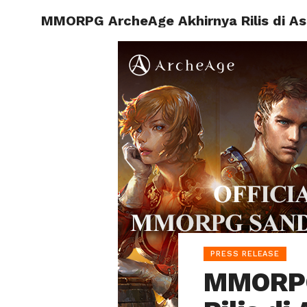
MMORPG ArcheAge Akhirnya Rilis di As
HOME
PRESS RELEASE
MMORPG