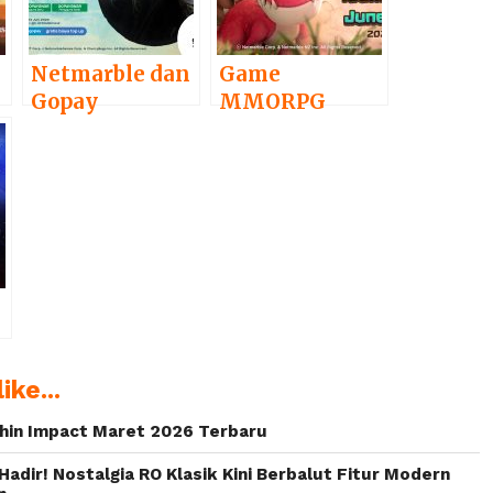
Netmarble dan
Game
Gopay
MMORPG
Hadirkan
StoneAge
h
Promo
World akan
Menarik untuk
Rilis Bulan Ini
Game
Blade&Soul
Revolution
ike...
in Impact Maret 2026 Terbaru
Hadir! Nostalgia RO Klasik Kini Berbalut Fitur Modern