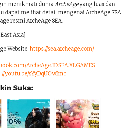
gin menikmati dunia
ArcheAge
yang luas dan
mu dapat melihat detail mengenai ArcheAge SEA
page resmi ArcheAge SEA.
East Asia]
Age Website:
https://sea.archeage.com/
cebook.com/ArcheAge.ID.SEA.XLGAMES
s://youtu.be/sYyDqUOwImo
in Suka: