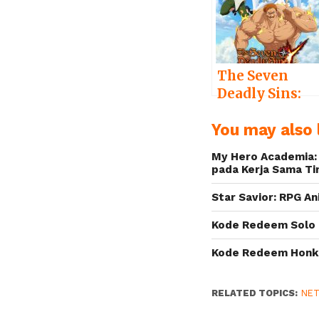
dengan
Berbagai Even
dalam Game
The Seven
Deadly Sins:
Grand Cross
You may also l
Rayakan Ulan
Tahun Pertam
My Hero Academia: 
dengan
pada Kerja Sama T
Festival
Star Savior: RPG A
Selama 2 Bula
Kode Redeem Solo L
Kode Redeem Honkai
RELATED TOPICS:
NE