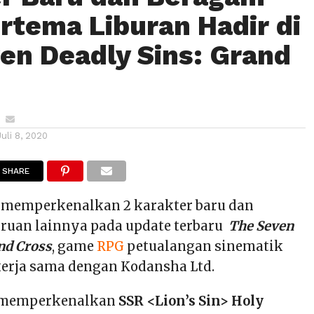
ertema Liburan Hadir di
en Deadly Sins: Grand
Juli 8, 2020
SHARE
memperkenalkan 2 karakter baru dan
uan lainnya pada update terbaru
The Seven
nd Cross
, game
RPG
petualangan sinematik
kerja sama dengan Kodansha Ltd.
i memperkenalkan
SSR <Lion’s Sin> Holy