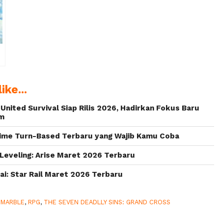
Seven Deadly
Anniversary
t
Sins: Grand
dengan
Cross’ Bersama
Lostvayne
Attack on
Meliodas dan
Titan
fitur-fitur Baru
ike...
g
a
United Survival Siap Rilis 2026, Hadirkan Fokus Baru
im
nime Turn-Based Terbaru yang Wajib Kamu Coba
n
eveling: Arise Maret 2026 Terbaru
: Star Rail Maret 2026 Terbaru
TMARBLE
,
RPG
,
THE SEVEN DEADLLY SINS: GRAND CROSS