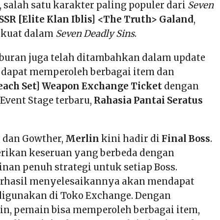
, salah satu karakter paling populer dari
Seven
SSR
[Elite Klan Iblis] <The Truth> Galand
,
rkuat dalam
Seven Deadly Sins
.
iburan juga telah ditambahkan dalam update
n dapat memperoleh berbagai item dan
each Set] Weapon Exchange Ticket
dengan
Event Stage terbaru,
Rahasia Pantai Seratus
 dan Gowther,
Merlin
kini hadir di
Final Boss
.
erikan keseruan yang berbeda dengan
nan penuh strategi untuk setiap Boss.
rhasil menyelesaikannya akan mendapat
 digunakan di Toko Exchange. Dengan
n, pemain bisa memperoleh berbagai item,