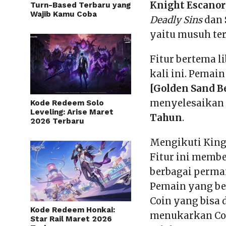
Knight Escanor
Turn-Based Terbaru yang
Wajib Kamu Coba
Deadly Sins
dan
yaitu musuh te
Fitur bertema l
kali ini. Pemai
[Golden Sand B
menyelesaikan 
Kode Redeem Solo
Leveling: Arise Maret
Tahun
.
2026 Terbaru
Mengikuti King
Fitur ini memb
berbagai permai
Pemain yang be
Coin yang bisa
Kode Redeem Honkai:
menukarkan Coi
Star Rail Maret 2026