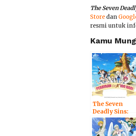
The Seven Deadl
Store
dan
Googl
resmi untuk inf
Kamu Mungk
The Seven
Deadly Sins:
Grand Cross
Rayakan 100
Hari Perilisan