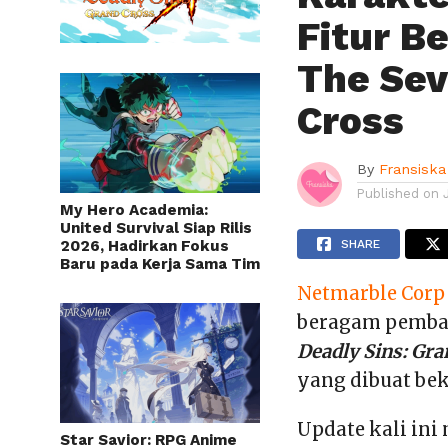
Fitur B
The Sev
Cross
By
Fransiska
Published on
My Hero Academia:
United Survival Siap Rilis
2026, Hadirkan Fokus
SHARE
Baru pada Kerja Sama Tim
Netmarble Corp
beragam pembar
Deadly Sins: Gra
yang dibuat be
Update kali in
Star Savior: RPG Anime