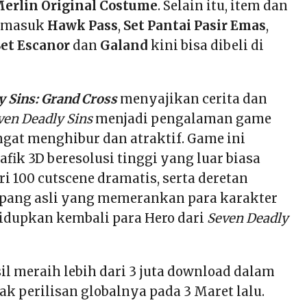
erlin Original Costume
.
Selain itu, item dan
ermasuk
Hawk Pass
,
Set Pantai Pasir Emas
,
et Escanor
dan
Galand
kini bisa dibeli di
y Sins: Grand Cross
menyajikan cerita dan
ven Deadly Sins
menjadi pengalaman game
gat menghibur dan atraktif. Game ini
ik 3D beresolusi tinggi yang luar biasa
ri 100 cutscene dramatis, serta deretan
Jepang asli yang memerankan para karakter
idupkan kembali para Hero dari
Seven Deadly
il meraih lebih dari 3 juta download dalam
ak perilisan globalnya pada 3 Maret lalu.