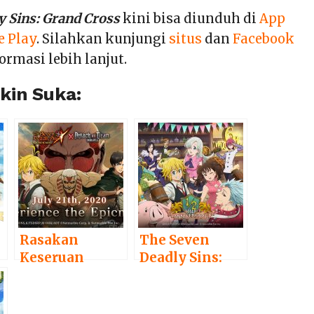
y Sins: Grand Cross
kini bisa diunduh di
App
e Play
. Silahkan kunjungi
situs
dan
Facebook
ormasi lebih lanjut.
in Suka:
Rasakan
The Seven
Keseruan
Deadly Sins:
Update
Grand Cross
Kolaborasi
Hadirkan
Terbaru ‘The
Perayaan Half