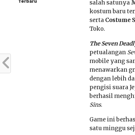
Terbaru
salah satunya
M
kostum baru t
serta
Costume S
Toko.
The Seven Deadl
petualangan
Se
mobile yang san
menawarkan graf
dengan lebih da
pengisi suara 
berhasil mengh
Sins
.
Game ini berhas
satu minggu sej