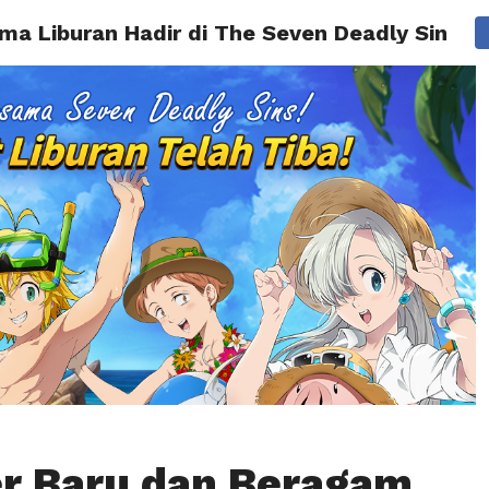
ma Liburan Hadir di The Seven Deadly Sins: 
BERITA
TIPS & TRIK
REVIEW
PRESS RELEASE
r Baru dan Beragam