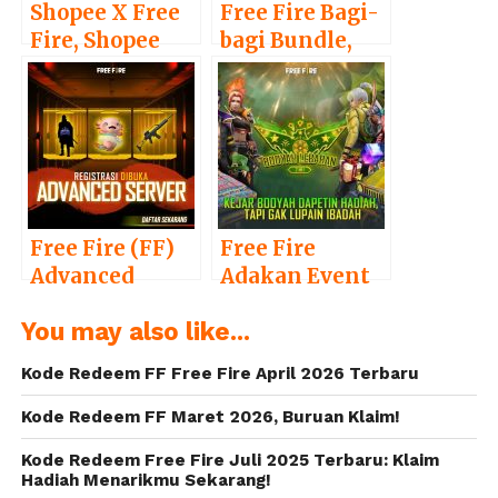
Shopee X Free
Free Fire Bagi-
Fire, Shopee
bagi Bundle,
Berikan Koin
Pet, dan Skin
20 Ribu Gratis
Gratis, Ini
untuk Pemain
Caranya!
Free Fire, Ini
Syaratnya!
Free Fire (FF)
Free Fire
Advanced
Adakan Event
Server Resmi
Booyah
You may also like...
Buka
Lebaran,
Registrasi,
Berikan
Kode Redeem FF Free Fire April 2026 Terbaru
Berikut Cara
Diamond
Daftarnya
Gratis dan
Kode Redeem FF Maret 2026, Buruan Klaim!
Diskon Hingga
Kode Redeem Free Fire Juli 2025 Terbaru: Klaim
90%
Hadiah Menarikmu Sekarang!