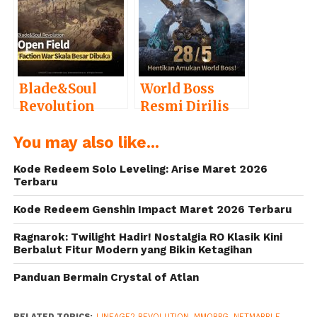
Fortress Siege
Dual Main
Skala Besar
Expertise
Seluruh Server
Blade&Soul
World Boss
Revolution
Resmi Dirilis
Hadirkan
Bersama
You may also like...
Update Open
Beragam Event
Field Faction
dengan
Kode Redeem Solo Leveling: Arise Maret 2026
War Real-Time
Reward
Terbaru
Berskala Besar
Berlimpah
Kode Redeem Genshin Impact Maret 2026 Terbaru
Ragnarok: Twilight Hadir! Nostalgia RO Klasik Kini
Berbalut Fitur Modern yang Bikin Ketagihan
Panduan Bermain Crystal of Atlan
RELATED TOPICS:
LINEAGE2 REVOLUTION
,
MMORPG
,
NETMARBLE