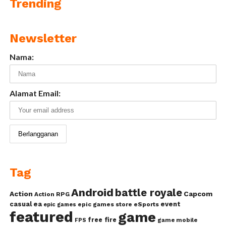
Trending
Newsletter
Nama:
Alamat Email:
Tag
Android
battle royale
Action
Capcom
Action RPG
casual
ea
event
epic games store
eSports
epic games
featured
game
free fire
game mobile
FPS