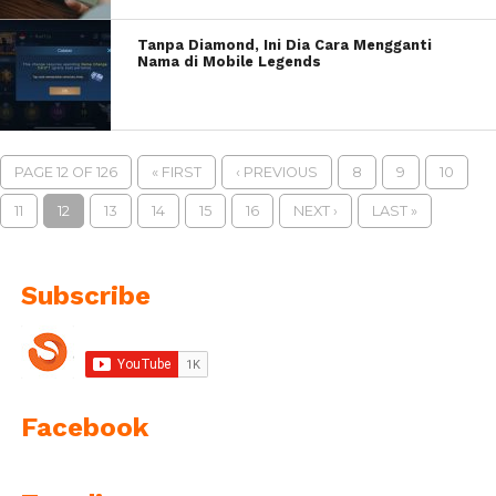
Tanpa Diamond, Ini Dia Cara Mengganti
Nama di Mobile Legends
PAGE 12 OF 126
« FIRST
‹ PREVIOUS
8
9
10
11
12
13
14
15
16
NEXT ›
LAST »
Subscribe
Facebook