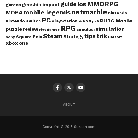
MMORPG
guide
ios
genshin impact
garena
netmarble
mobile legends
MOBA
nintendo
PC
PUBG Mobile
PlayStation 4
nintendo switch
PS4
ps5
RPG
simulation
puzzle
review
simulasi
riot games
Steam
tips
trik
Strategy
Square Enix
ubisoft
sony
Xbox one
ABOUT
Copyright © 2016 Sukaon.com