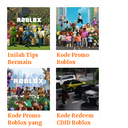
Inilah Tips
Kode Promo
Bermain
Roblox
Roblox untuk
November 2022
Pemula
Terbaru
Kode Promo
Kode Redeem
Roblox yang
CDID Roblox