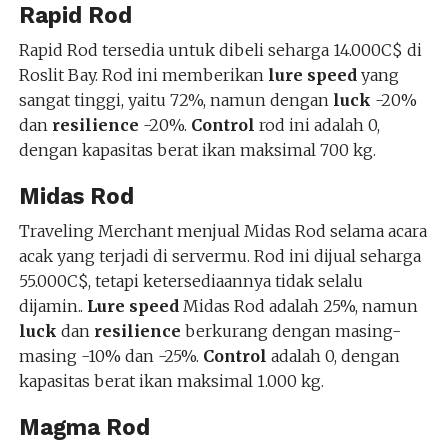
Rapid Rod
Rapid Rod tersedia untuk dibeli seharga 14.000C$ di
Roslit Bay. Rod ini memberikan
lure speed
yang
sangat tinggi, yaitu 72%, namun dengan
luck
-20%
dan
resilience
-20%.
Control
rod ini adalah 0,
dengan kapasitas berat ikan maksimal 700 kg.
Midas Rod
Traveling Merchant menjual Midas Rod selama acara
acak yang terjadi di servermu. Rod ini dijual seharga
55.000C$, tetapi ketersediaannya tidak selalu
dijamin..
Lure speed
Midas Rod adalah 25%, namun
luck
dan
resilience
berkurang dengan masing-
masing -10% dan -25%.
Control
adalah 0, dengan
kapasitas berat ikan maksimal 1.000 kg.
Magma Rod