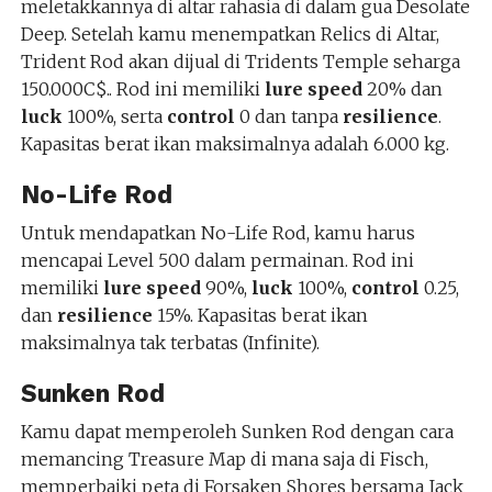
meletakkannya di altar rahasia di dalam gua Desolate
Deep. Setelah kamu menempatkan Relics di Altar,
Trident Rod akan dijual di Tridents Temple seharga
150.000C$.. Rod ini memiliki
lure speed
20% dan
luck
100%, serta
control
0 dan tanpa
resilience
.
Kapasitas berat ikan maksimalnya adalah 6.000 kg.
No-Life Rod
Untuk mendapatkan No-Life Rod, kamu harus
mencapai Level 500 dalam permainan. Rod ini
memiliki
lure speed
90%,
luck
100%,
control
0.25,
dan
resilience
15%. Kapasitas berat ikan
maksimalnya tak terbatas (Infinite).
Sunken Rod
Kamu dapat memperoleh Sunken Rod dengan cara
memancing Treasure Map di mana saja di Fisch,
memperbaiki peta di Forsaken Shores bersama Jack