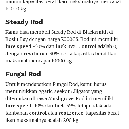
namun kapasitas berat ikan maksimalnya mencapai
10.000 kg.
Steady Rod
Kamu bisa membeli Steady Rod di Blacksmith di
Roslit Bay dengan harga 7.000C$. Rod ini memiliki
lure speed
-60% dan
luck
35%.
Control
adalah 0,
dengan
resilience
30%, serta kapasitas berat ikan
maksimal mencapai 10.000 kg.
Fungal Rod
Untuk mendapatkan Fungal Rod, kamu harus
menunjukkan Agaric, seekor Alligator yang
ditemukan di rawa Mushgrove. Rod ini memiliki
lure speed
-10% dan
luck
45%, tetapi tidak ada
tambahan
control
atau
resilience
. Kapasitas berat
ikan maksimalnya adalah 200 kg.