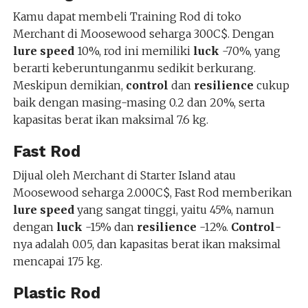
Kamu dapat membeli Training Rod di toko
Merchant di Moosewood seharga 300C$. Dengan
lure speed
10%, rod ini memiliki
luck
-70%, yang
berarti keberuntunganmu sedikit berkurang.
Meskipun demikian,
control
dan
resilience
cukup
baik dengan masing-masing 0.2 dan 20%, serta
kapasitas berat ikan maksimal 7.6 kg.
Fast Rod
Dijual oleh Merchant di Starter Island atau
Moosewood seharga 2.000C$, Fast Rod memberikan
lure speed
yang sangat tinggi, yaitu 45%, namun
dengan
luck
-15% dan
resilience
-12%.
Control
-
nya adalah 0.05, dan kapasitas berat ikan maksimal
mencapai 175 kg.
Plastic Rod