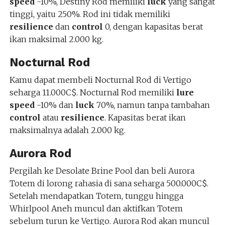
speed
-10%, Destiny Rod memiliki
luck
yang sangat
tinggi, yaitu 250%. Rod ini tidak memiliki
resilience
dan
control
0, dengan kapasitas berat
ikan maksimal 2.000 kg.
Nocturnal Rod
Kamu dapat membeli Nocturnal Rod di Vertigo
seharga 11.000C$. Nocturnal Rod memiliki
lure
speed
-10% dan
luck
70%, namun tanpa tambahan
control
atau
resilience
. Kapasitas berat ikan
maksimalnya adalah 2.000 kg.
Aurora Rod
Pergilah ke Desolate Brine Pool dan beli Aurora
Totem di lorong rahasia di sana seharga 500.000C$.
Setelah mendapatkan Totem, tunggu hingga
Whirlpool Aneh muncul dan aktifkan Totem
sebelum turun ke Vertigo. Aurora Rod akan muncul