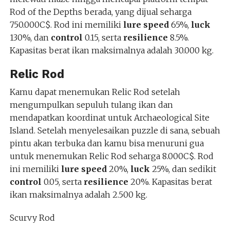
Rod of the Depths berada, yang dijual seharga
750.000C$. Rod ini memiliki
lure speed
65%,
luck
130%, dan
control
0.15, serta
resilience
8.5%.
Kapasitas berat ikan maksimalnya adalah 30.000 kg.
Relic Rod
Kamu dapat menemukan Relic Rod setelah
mengumpulkan sepuluh tulang ikan dan
mendapatkan koordinat untuk Archaeological Site
Island. Setelah menyelesaikan puzzle di sana, sebuah
pintu akan terbuka dan kamu bisa menuruni gua
untuk menemukan Relic Rod seharga 8.000C$. Rod
ini memiliki
lure speed
20%,
luck
25%, dan sedikit
control
0.05, serta
resilience
20%. Kapasitas berat
ikan maksimalnya adalah 2.500 kg.
Scurvy Rod