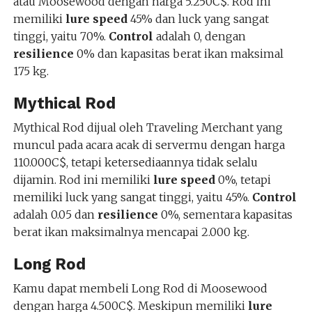
atau Moosewood dengan harga 5.250C$. Rod ini
memiliki
lure speed
45% dan luck yang sangat
tinggi, yaitu 70%.
Control
adalah 0, dengan
resilience
0% dan kapasitas berat ikan maksimal
175 kg.
Mythical Rod
Mythical Rod dijual oleh Traveling Merchant yang
muncul pada acara acak di servermu dengan harga
110.000C$, tetapi ketersediaannya tidak selalu
dijamin. Rod ini memiliki
lure speed
0%, tetapi
memiliki luck yang sangat tinggi, yaitu 45%.
Control
adalah 0.05 dan
resilience
0%, sementara kapasitas
berat ikan maksimalnya mencapai 2.000 kg.
Long Rod
Kamu dapat membeli Long Rod di Moosewood
dengan harga 4.500C$. Meskipun memiliki
lure