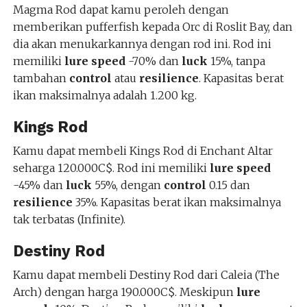
Magma Rod dapat kamu peroleh dengan
memberikan pufferfish kepada Orc di Roslit Bay, dan
dia akan menukarkannya dengan rod ini. Rod ini
memiliki
lure speed
-70% dan
luck
15%, tanpa
tambahan
control
atau
resilience
. Kapasitas berat
ikan maksimalnya adalah 1.200 kg.
Kings Rod
Kamu dapat membeli Kings Rod di Enchant Altar
seharga 120.000C$. Rod ini memiliki
lure speed
-45% dan
luck
55%, dengan
control
0.15 dan
resilience
35%. Kapasitas berat ikan maksimalnya
tak terbatas (Infinite).
Destiny Rod
Kamu dapat membeli Destiny Rod dari Caleia (The
Arch) dengan harga 190.000C$. Meskipun
lure