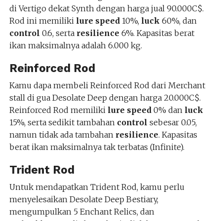
di Vertigo dekat Synth dengan harga jual 90.000C$.
Rod ini memiliki
lure speed
10%,
luck
60%, dan
control
0.6, serta
resilience
6%. Kapasitas berat
ikan maksimalnya adalah 6.000 kg.
Reinforced Rod
Kamu dapa membeli Reinforced Rod dari Merchant
stall di gua Desolate Deep dengan harga 20.000C$.
Reinforced Rod memiliki
lure speed
0% dan
luck
15%, serta sedikit tambahan
control
sebesar 0.05,
namun tidak ada tambahan
resilience
. Kapasitas
berat ikan maksimalnya tak terbatas (Infinite).
Trident Rod
Untuk mendapatkan Trident Rod, kamu perlu
menyelesaikan Desolate Deep Bestiary,
mengumpulkan 5 Enchant Relics, dan