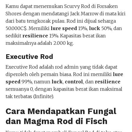
Kamu dapat menemukan Scurvy Rod di Forsaken
Shores dengan mendatangi Jack Marrow di mata kiri
dari batu tengkorak pulau. Rod ini dijual seharga
50.000C$. Memiliki
lure speed
15%,
luck
50%, dan
sedikit
resilience
15%. Kapasitas berat ikan
maksimalnya adalah 2.000 kg.
Executive Rod
Executive Rod adalah rod admin yang tidak dapat
diperoleh oleh pemain biasa. Rod ini memiliki
lure
speed
99%, namun
luck
,
control
, dan
resilience
semuanya 0, dengan kapasitas berat ikan maksimal
tak terbatas (Infinite).
Cara Mendapatkan Fungal
dan Magma Rod di Fisch