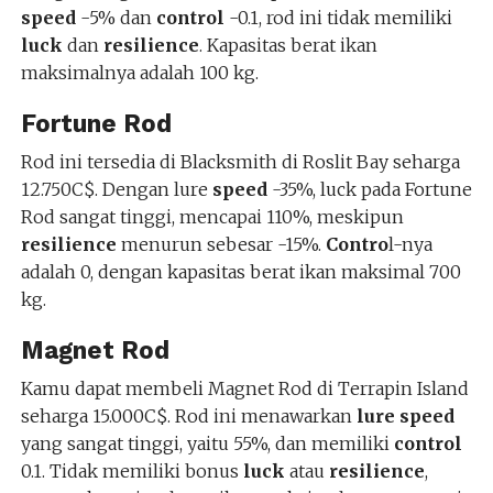
speed
-5% dan
control
-0.1, rod ini tidak memiliki
luck
dan
resilience
. Kapasitas berat ikan
maksimalnya adalah 100 kg.
Fortune Rod
Rod ini tersedia di Blacksmith di Roslit Bay seharga
12.750C$. Dengan lure
speed
-35%, luck pada Fortune
Rod sangat tinggi, mencapai 110%, meskipun
resilience
menurun sebesar -15%.
Contro
l-nya
adalah 0, dengan kapasitas berat ikan maksimal 700
kg.
Magnet Rod
Kamu dapat membeli Magnet Rod di Terrapin Island
seharga 15.000C$. Rod ini menawarkan
lure speed
yang sangat tinggi, yaitu 55%, dan memiliki
control
0.1. Tidak memiliki bonus
luck
atau
resilience
,