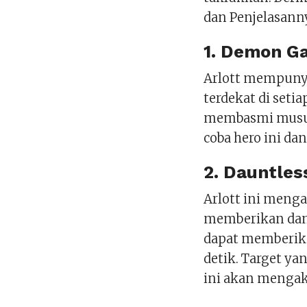
dan Penjelasann
1. Demon Ga
Arlott mempunya
terdekat di setia
membasmi musuh
coba hero ini d
2. Dauntless
Arlott ini meng
memberikan dama
dapat memberika
detik. Target y
ini akan mengaki