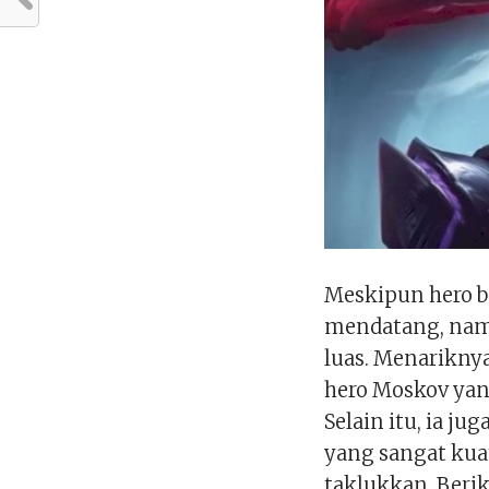
Meskipun hero bar
mendatang, namu
luas. Menariknya
hero Moskov ya
Selain itu, ia 
yang sangat kuat
taklukkan. Berik