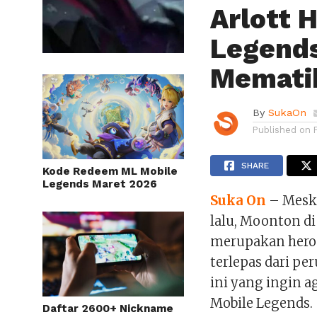
Arlott 
Legends
Memati
By
SukaOn
Published on
SHARE
Kode Redeem ML Mobile
Legends Maret 2026
Suka On
– Meski
lalu, Moonton di
merupakan hero b
terlepas dari pe
ini yang ingin a
Mobile Legends.
Daftar 2600+ Nickname