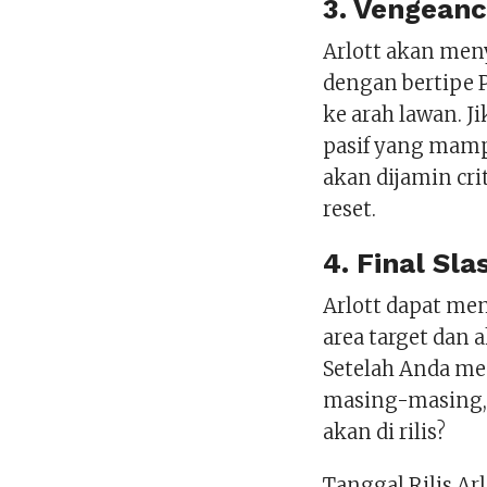
3. Vengeance
Arlott akan me
dengan bertipe 
ke arah lawan. J
pasif yang mamp
akan dijamin cri
reset.
4. Final Sla
Arlott dapat me
area target dan
Setelah Anda men
masing-masing, 
akan di rilis?
Tanggal Rilis Ar