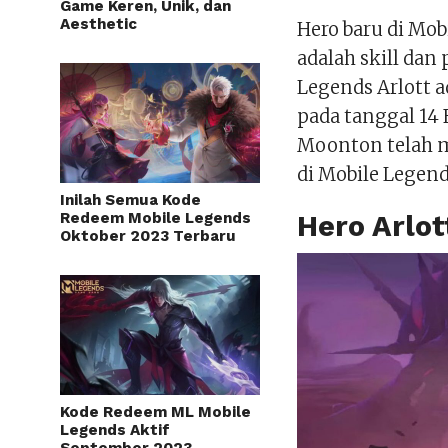
Game Keren, Unik, dan
Aesthetic
Hero baru di Mob
adalah skill dan 
Legends Arlott ad
pada tanggal 14 
Moonton telah m
di Mobile Legend
Inilah Semua Kode
Redeem Mobile Legends
Hero Arlot
Oktober 2023 Terbaru
Kode Redeem ML Mobile
Legends Aktif