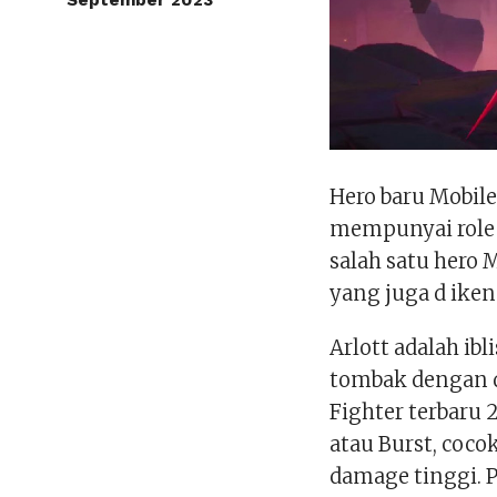
September 2023
Hero baru Mobile
mempunyai role s
salah satu hero
yang juga d iken
Arlott adalah i
tombak dengan d
Fighter terbaru 
atau Burst, coc
damage tinggi. P