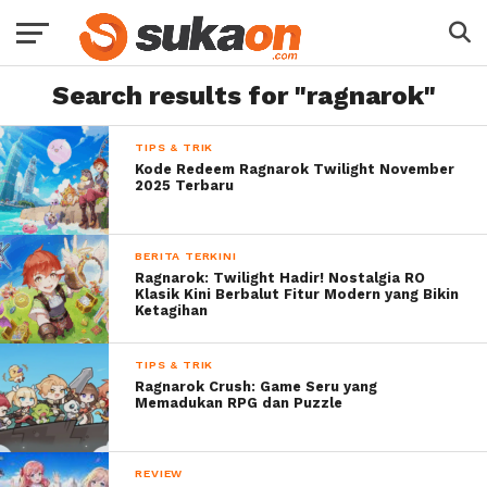
Search results for "ragnarok"
TIPS & TRIK
Kode Redeem Ragnarok Twilight November
2025 Terbaru
BERITA TERKINI
Ragnarok: Twilight Hadir! Nostalgia RO
Klasik Kini Berbalut Fitur Modern yang Bikin
Ketagihan
TIPS & TRIK
Ragnarok Crush: Game Seru yang
Memadukan RPG dan Puzzle
REVIEW