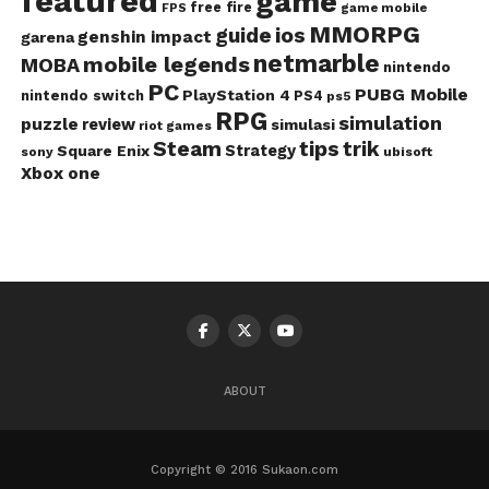
featured
game
free fire
game mobile
FPS
MMORPG
guide
ios
genshin impact
garena
netmarble
mobile legends
MOBA
nintendo
PC
PUBG Mobile
PlayStation 4
nintendo switch
PS4
ps5
RPG
simulation
puzzle
review
simulasi
riot games
Steam
tips
trik
Strategy
Square Enix
ubisoft
sony
Xbox one
ABOUT
Copyright © 2016 Sukaon.com