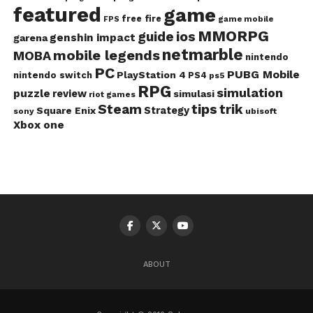
featured
game
free fire
game mobile
FPS
MMORPG
guide
ios
genshin impact
garena
netmarble
mobile legends
MOBA
nintendo
PC
PUBG Mobile
PlayStation 4
nintendo switch
PS4
ps5
RPG
simulation
puzzle
review
simulasi
riot games
Steam
tips
trik
Strategy
Square Enix
ubisoft
sony
Xbox one
ABOUT