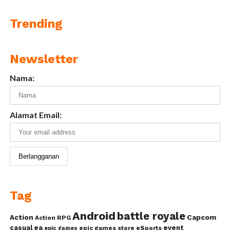
Trending
Newsletter
Nama:
Alamat Email:
Tag
Android
battle royale
Action
Capcom
Action RPG
casual
ea
event
epic games store
eSports
epic games