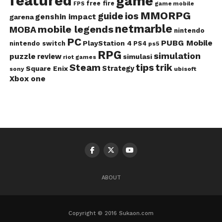
featured
game
free fire
game mobile
FPS
MMORPG
guide
ios
genshin impact
garena
netmarble
mobile legends
MOBA
nintendo
PC
PUBG Mobile
PlayStation 4
nintendo switch
PS4
ps5
RPG
simulation
puzzle
review
simulasi
riot games
Steam
tips
trik
Strategy
Square Enix
ubisoft
sony
Xbox one
ABOUT
Copyright © 2016 Sukaon.com