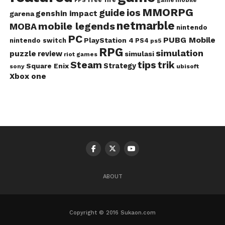
game mobile
FPS
MMORPG
guide
ios
genshin impact
garena
netmarble
mobile legends
MOBA
nintendo
PC
PUBG Mobile
PlayStation 4
nintendo switch
PS4
ps5
RPG
simulation
puzzle
review
simulasi
riot games
Steam
tips
trik
Strategy
Square Enix
ubisoft
sony
Xbox one
ABOUT
Copyright © 2016 Sukaon.com