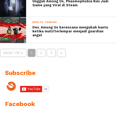
Ungguli Among Us, Phasmophobia Kini Jadi
Game yang Viral di Steam
BERITA TERKINI
Dev. Among Us berencana mengubah hantu
ketika mati/terlempar menjadi guardian
angel
PAGE 1 OF 4
1
2
3
4
Subscribe
Facebook