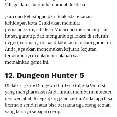
Village dan ia kemudian pindah ke desa.
Jauh dari kebisingan dan tidak ada tekanan
kehidupan kota, Tsuki akan memulai
petualangannya di desa. Mulai dari memancing, ke
hutan, gunung, dan mengunjungi lokasi di seluruh
negeri, semuanya dapat dilakukan di dalam game ini.
Anda juga akan menemukan kejutan-kejutan
tersembunyi di dalam perjalanan saat
memainkan game ini.
12. Dungeon Hunter 5
Di dalam game Dungeon Hunter 5 ini, ada 94 misi
yang mengharuskan Anda untuk memburu monster
dan penjahat di sepanjang jalan cerita. Anda juga bisa
bermain sendiri atau bisa bersama tiga orang teman
yang lainnya sebagai co-op.