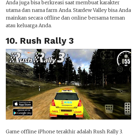
Anda juga bisa berkreasi saat membuat karakter
utama dan nama farm Anda. Stardew Valley bisa Anda
mainkan secara offline dan online bersama teman
atau keluarga Anda.
10. Rush Rally 3
Game offline iPhone terakhir adalah Rush Rally 3.