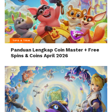
TIPS & TRIK
Panduan Lengkap Coin Master + Free
Spins & Coins April 2026